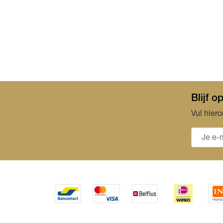
Blijf 
Vul hiero