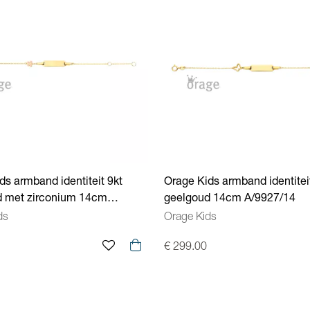
ds armband identiteit 9kt
Orage Kids armband identitei
d met zirconium 14cm
geelgoud 14cm A/9927/14
14
ds
Orage Kids
€ 299.00