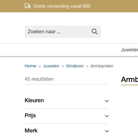
Gratis verzending vanaf €60
Juwele
Home
>
Juwelen
>
Kinderen
>
Armbanden
Armb
45 resultaten
Kleuren
Prijs
Merk