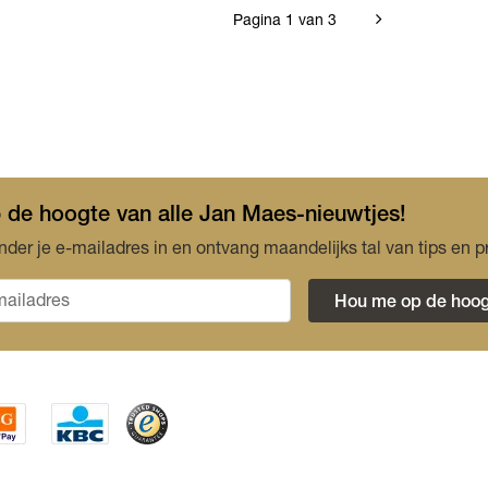
Pagina 1 van 3
op de hoogte van alle Jan Maes-nieuwtjes!
nder je e-mailadres in en ontvang maandelijks tal van tips en p
Hou me op de hoog