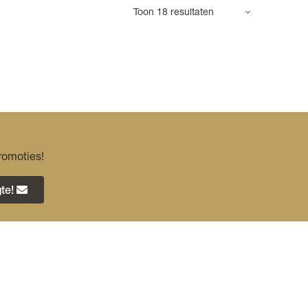
romoties!
te!