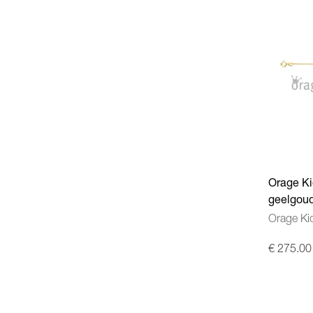
Orage Ki
geelgou
A/9932/
Orage Ki
€ 275.00