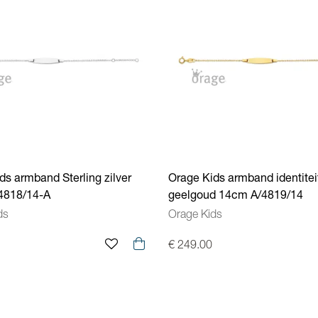
ds armband Sterling zilver
Orage Kids armband identitei
4818/14-A
geelgoud 14cm A/4819/14
ds
Orage Kids
€ 249.00