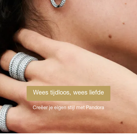
Wees tijdloos, wees liefde
Creëer je eigen stijl met Pandora