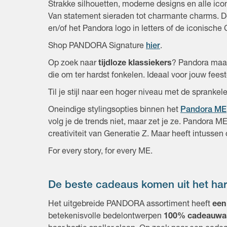
Strakke silhouetten, moderne designs en alle ico
Van statement sieraden tot charmante charms. De
en/of het Pandora logo in letters of de iconische
Shop PANDORA Signature
hier
.
Op zoek naar
tijdloze klassiekers
? Pandora maak
die om ter hardst fonkelen. Ideaal voor jouw fees
Til je stijl naar een hoger niveau met de spranke
Oneindige stylingsopties binnen het
Pandora ME
volg je de trends niet, maar zet je ze. Pandora ME
creativiteit van Generatie Z. Maar heeft intussen o
For every story, for every ME.
De beste cadeaus komen uit het har
Het uitgebreide PANDORA assortiment heeft
een
betekenisvolle bedelontwerpen
100% cadeauwa