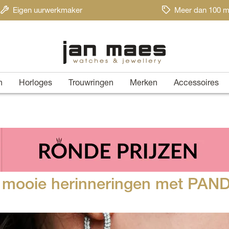
Eigen uurwerkmaker
Meer dan 100 m
n
Horloges
Trouwringen
Merken
Accessoires
ter mooie herinneringen met PA