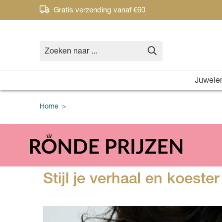
Gratis verzending vanaf €60
Juwele
Home
>
Stijl je verhaal en koes