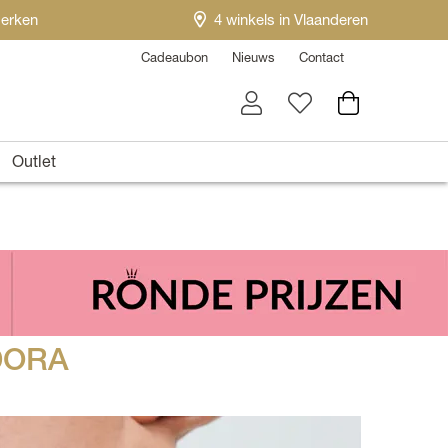
erken
4 winkels in Vlaanderen
Cadeaubon
Nieuws
Contact
Outlet
NDORA