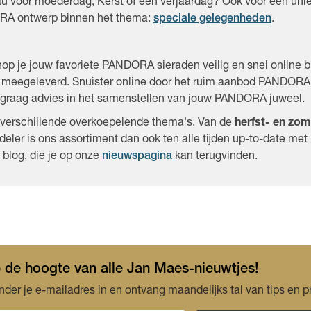
eau voor moederdag, Kerst of een verjaardag? Ook voor een un
ORA ontwerp binnen het thema:
speciale gelegenheden
.
hop je jouw favoriete PANDORA sieraden veilig en snel online b
n) meegeleverd. Snuister online door het ruim aanbod PANDORA
 graag advies in het samenstellen van jouw PANDORA juweel.
n verschillende overkoepelende thema's. Van de
herfst- en zom
deler is ons assortiment dan ook ten alle tijden up-to-date m
blog, die je op onze
nieuwspagina
kan terugvinden.
op de hoogte van alle Jan Maes-nieuwtjes!
nder je e-mailadres in en ontvang maandelijks tal van tips en p