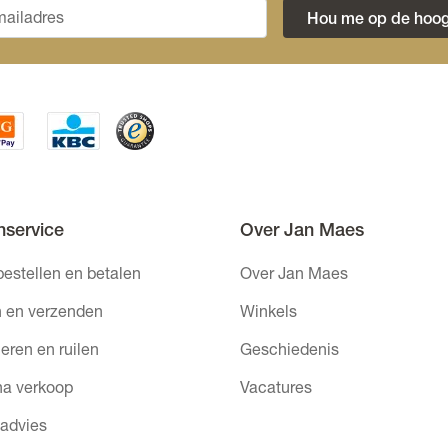
Hou me op de hoog
nservice
Over Jan Maes
bestellen en betalen
Over Jan Maes
 en verzenden
Winkels
eren en ruilen
Geschiedenis
na verkoop
Vacatures
 advies