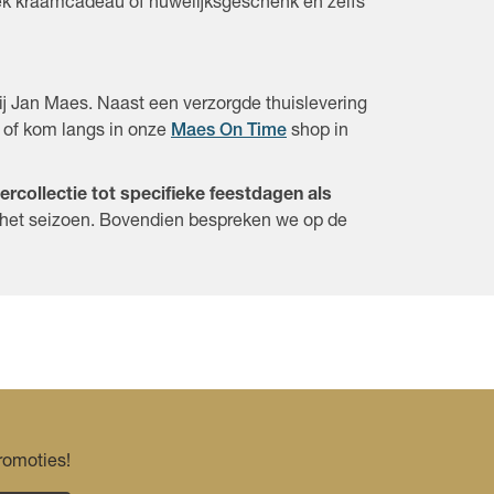
iek kraamcadeau of huwelijksgeschenk en zelfs
ij Jan Maes. Naast een verzorgde thuislevering
 of kom langs in onze
Maes On Time
shop in
ercollectie tot specifieke feestdagen als
et het seizoen. Bovendien bespreken we op de
romoties!