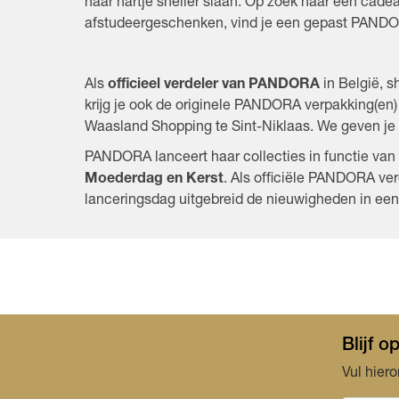
haar hartje sneller slaan. Op zoek naar een cad
afstudeergeschenken, vind je een gepast PAND
Als
officieel verdeler van PANDORA
in België, s
krijg je ook de originele PANDORA verpakking(e
Waasland Shopping te Sint-Niklaas. We geven je
PANDORA lanceert haar collecties in functie va
Moederdag en Kerst
. Als officiële PANDORA ver
lanceringsdag uitgebreid de nieuwigheden in een 
Blijf 
Vul hiero