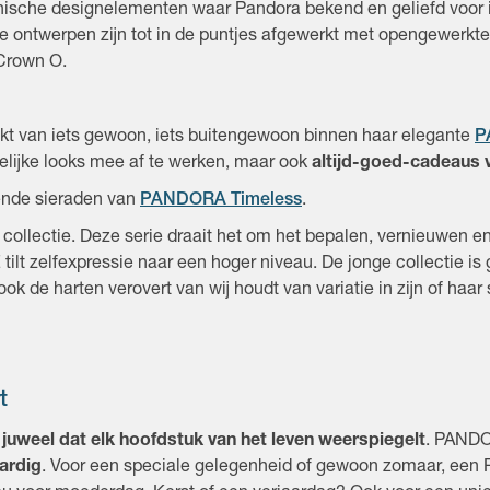
nische designelementen waar Pandora bekend en geliefd voor is,
 ontwerpen zijn tot in de puntjes afgewerkt met opengewerkte 
 Crown O.
t van iets gewoon, iets buitengewoon binnen haar elegante
P
telijke looks mee af te werken, maar ook
altijd-goed-cadeaus 
lende sieraden van
PANDORA Timeless
.
collectie. Deze serie draait het om het bepalen, vernieuwen en
 tilt zelfexpressie naar een hoger niveau. De jonge collectie i
ok de harten verovert van wij houdt van variatie in zijn of haar s
t
 juweel dat elk hoofdstuk van het leven weerspiegelt
. PANDO
ardig
. Voor een speciale gelegenheid of gewoon zomaar, ee