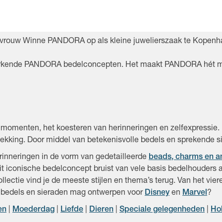
 vrouw Winne PANDORA op als kleine juwelierszaak te Kopenhag
rkende PANDORA bedelconcepten. Het maakt PANDORA hét merk 
omenten, het koesteren van herinneringen en zelfexpressie. 
kking. Door middel van betekenisvolle bedels en sprekende sie
erinneringen in de vorm van gedetailleerde
beads, charms en a
Dit iconische bedelconcept bruist van vele basis bedelhouders
lectie vind je de meeste stijlen en thema’s terug. Van het viere
s bedels en sieraden mag ontwerpen voor
Disney
en
Marvel
?
en
|
Moederdag
|
Liefde
|
Dieren
|
Speciale gelegenheden
|
Ho